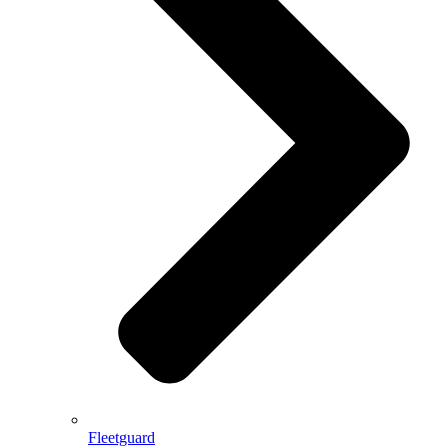
Fleetguard