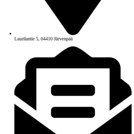
Laurilantie 5, 04410 Järvenpää