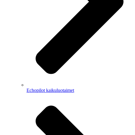
Echopilot kaikuluotaimet