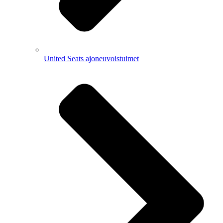
United Seats ajoneuvoistuimet