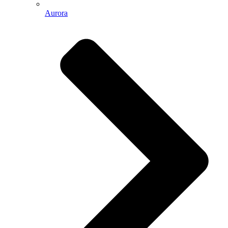
Aurora