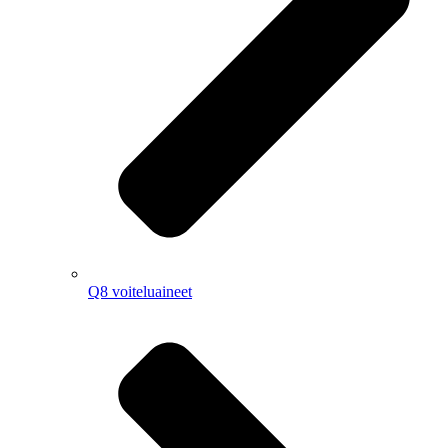
Q8 voiteluaineet