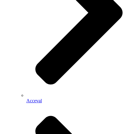
Acceval