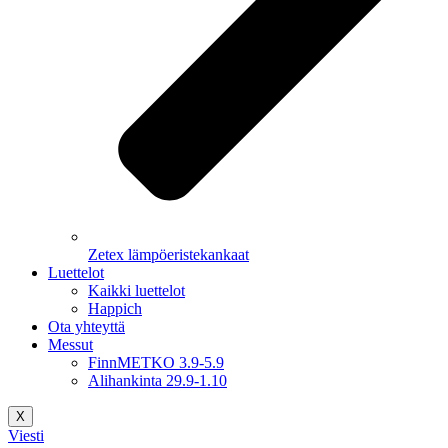
Zetex lämpöeristekankaat
Luettelot
Kaikki luettelot
Happich
Ota yhteyttä
Messut
FinnMETKO 3.9-5.9
Alihankinta 29.9-1.10
X
Viesti