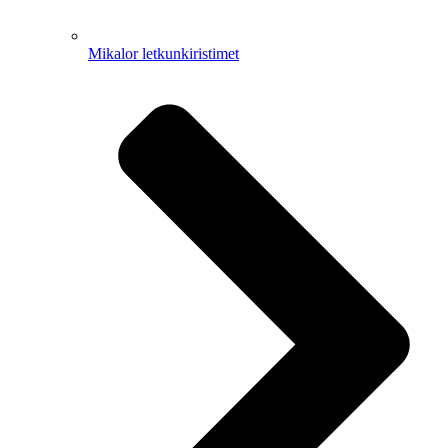
Mikalor letkunkiristimet