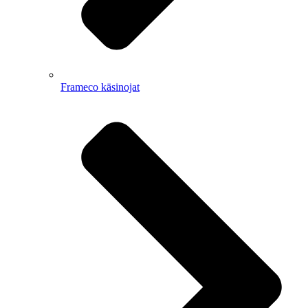
Frameco käsinojat