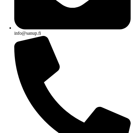
info@sanup.fi