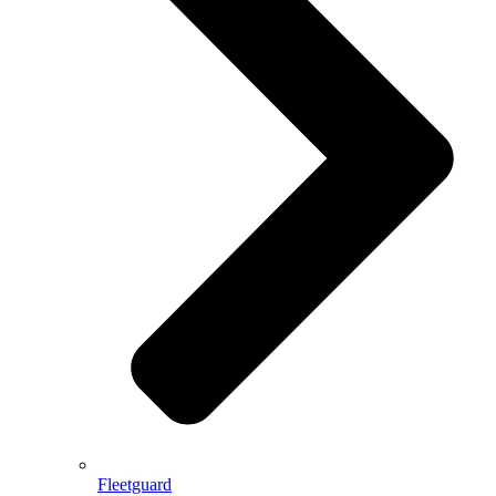
Fleetguard