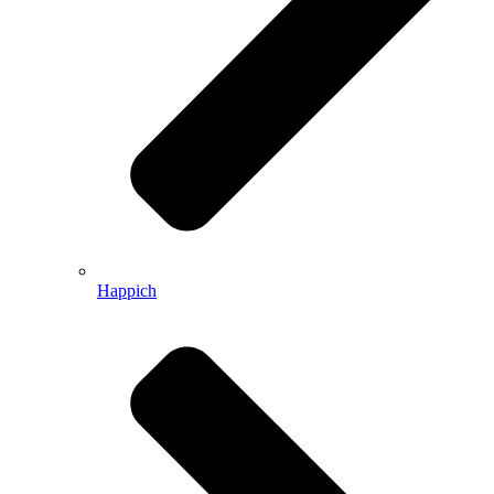
Happich