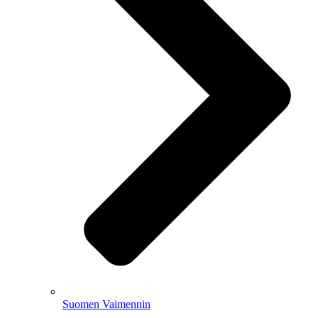
Suomen Vaimennin