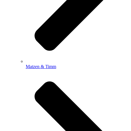
Matzen & Timm