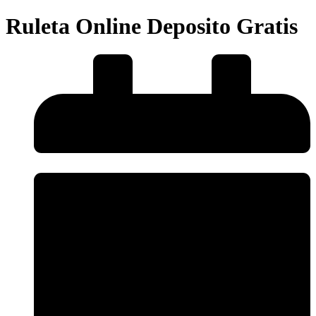
Ruleta Online Deposito Gratis