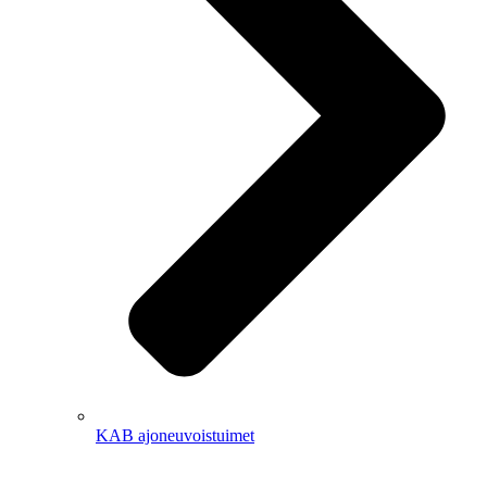
KAB ajoneuvoistuimet