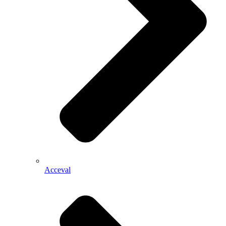
Acceval