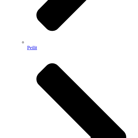
Peilit