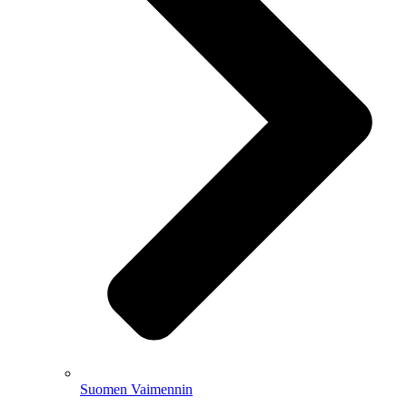
Suomen Vaimennin