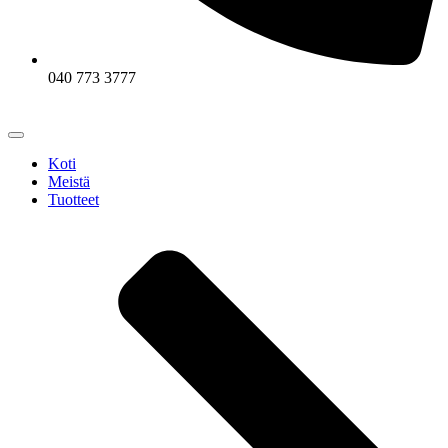
040 773 3777
Koti
Meistä
Tuotteet