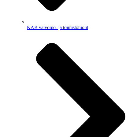
KAB valvomo- ja toimistotuolit