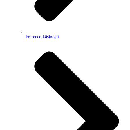
Frameco käsinojat