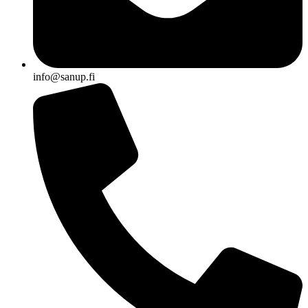
info@sanup.fi