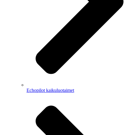
Echopilot kaikuluotaimet