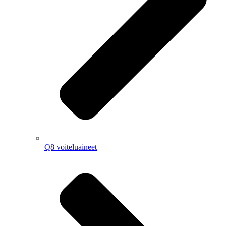
Q8 voiteluaineet