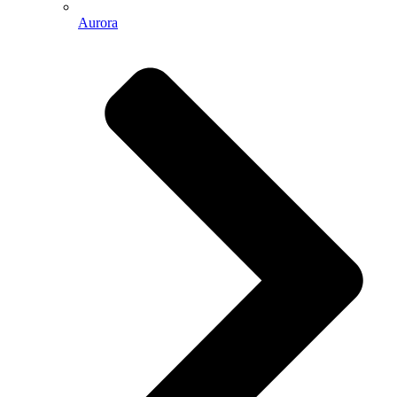
Aurora