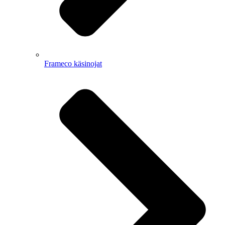
Frameco käsinojat