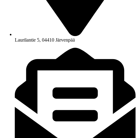
Laurilantie 5, 04410 Järvenpää