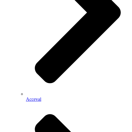
Acceval