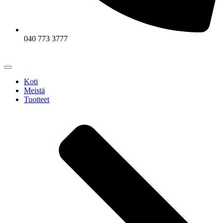
040 773 3777
Koti
Meistä
Tuotteet