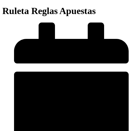
Ruleta Reglas Apuestas