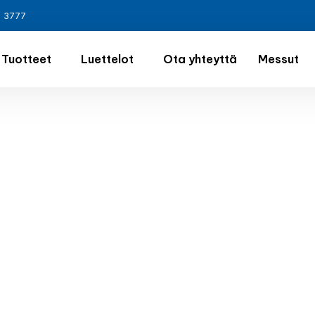
3 3777
Tuotteet
Luettelot
Ota yhteyttä
Messut