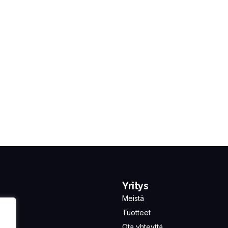
Yritys
Meistä
Tuotteet
Ota yhteyttä