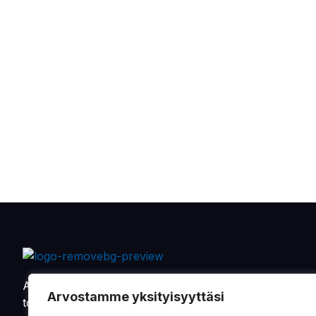
Alkaen vuodesta 1901 on Oy Sandman-Nupnau Ab
Arvostamme yksityisyyttäsi
toimittanut tarvikkeita ja varaosia maa- ja