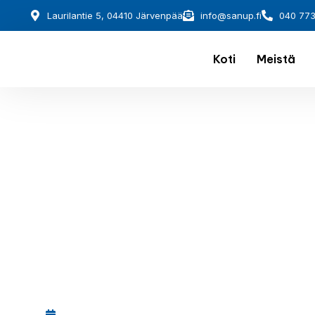
Laurilantie 5, 04410 Järvenpää
info@sanup.fi
040 77
Koti
Meistä
December 1, 2025