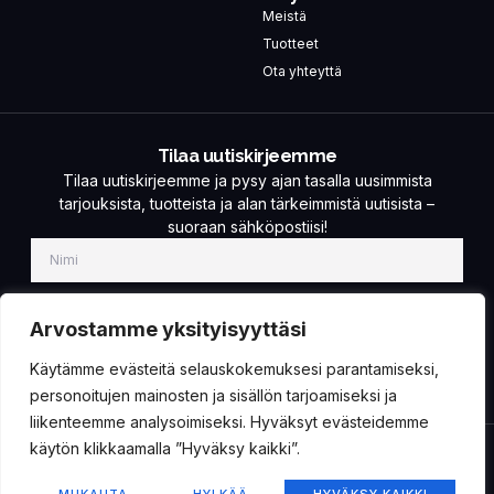
Meistä
Tuotteet
Ota yhteyttä
Tilaa uutiskirjeemme
Tilaa uutiskirjeemme ja pysy ajan tasalla uusimmista
tarjouksista, tuotteista ja alan tärkeimmistä uutisista –
suoraan sähköpostiisi!
Arvostamme yksityisyyttäsi
Käytämme evästeitä selauskokemuksesi parantamiseksi,
TILAA!
personoitujen mainosten ja sisällön tarjoamiseksi ja
liikenteemme analysoimiseksi. Hyväksyt evästeidemme
käytön klikkaamalla ”Hyväksy kaikki”.
Copyright © 2024 Sanup
Designed & Developed by Hanko Visuals Oy Ab