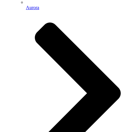
Aurora