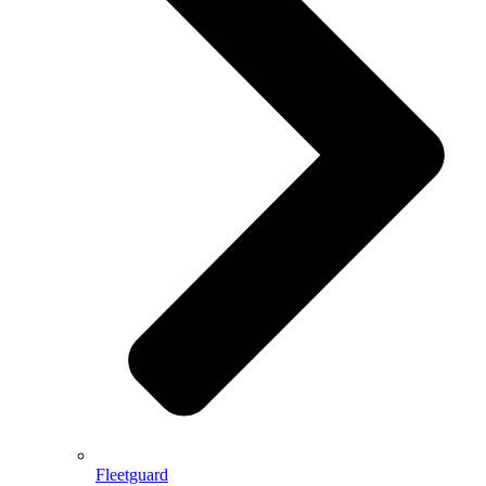
Fleetguard