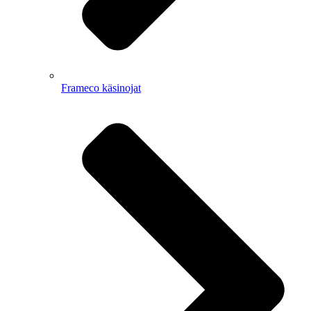
Frameco käsinojat