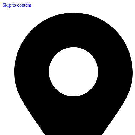
Skip to content