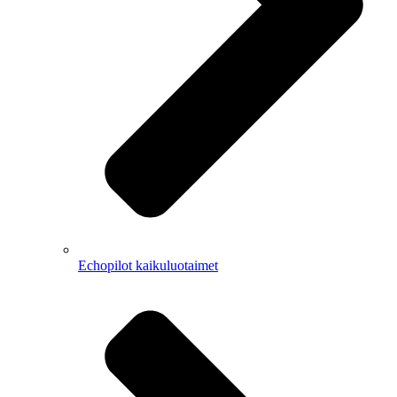
Echopilot kaikuluotaimet