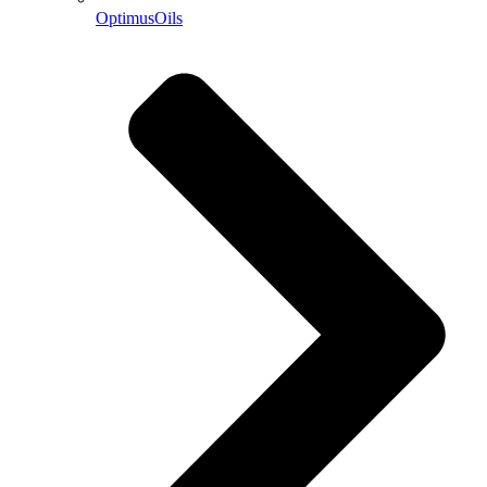
OptimusOils