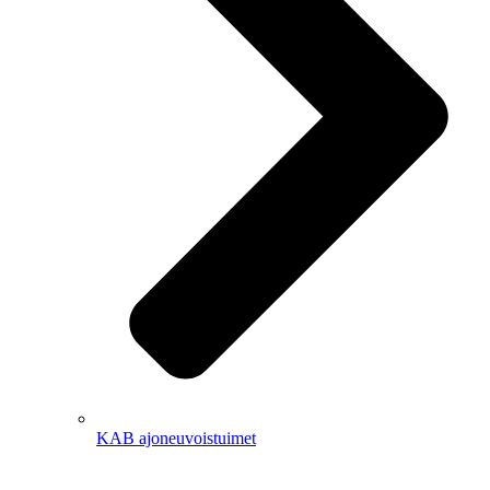
KAB ajoneuvoistuimet