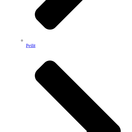
Peilit