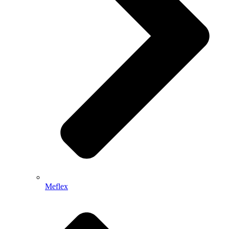
Meflex