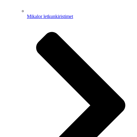
Mikalor letkunkiristimet