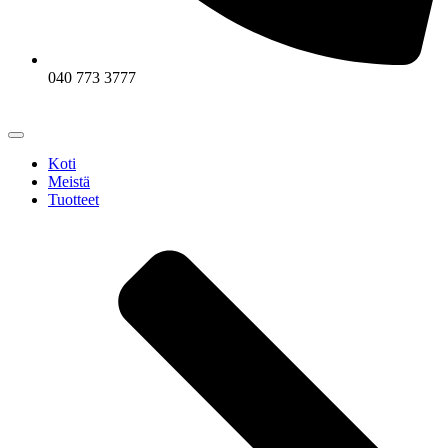
040 773 3777
Koti
Meistä
Tuotteet