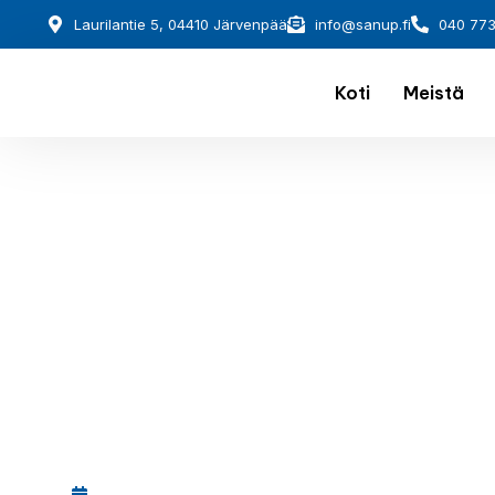
Laurilantie 5, 04410 Järvenpää
info@sanup.fi
040 77
Koti
Meistä
December 1, 2025