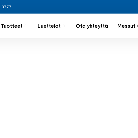
3 3777
Tuotteet
Luettelot
Ota yhteyttä
Messut