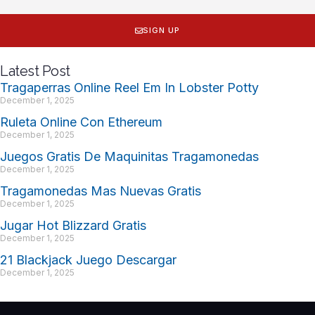
SIGN UP
Latest Post
Tragaperras Online Reel Em In Lobster Potty
December 1, 2025
Ruleta Online Con Ethereum
December 1, 2025
Juegos Gratis De Maquinitas Tragamonedas
December 1, 2025
Tragamonedas Mas Nuevas Gratis
December 1, 2025
Jugar Hot Blizzard Gratis
December 1, 2025
21 Blackjack Juego Descargar
December 1, 2025