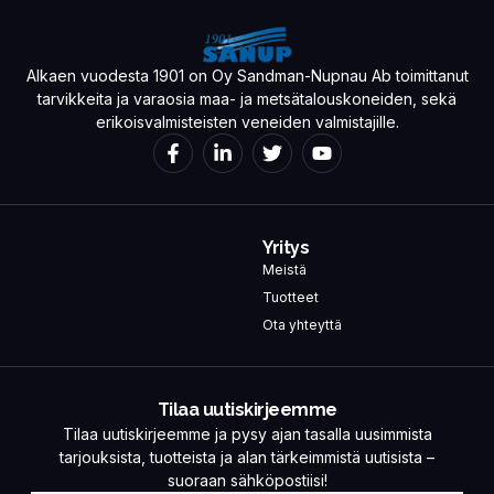
Alkaen vuodesta 1901 on Oy Sandman-Nupnau Ab toimittanut
tarvikkeita ja varaosia maa- ja metsätalouskoneiden, sekä
erikoisvalmisteisten veneiden valmistajille.
Yritys
Meistä
Tuotteet
Ota yhteyttä
Tilaa uutiskirjeemme
Tilaa uutiskirjeemme ja pysy ajan tasalla uusimmista
tarjouksista, tuotteista ja alan tärkeimmistä uutisista –
suoraan sähköpostiisi!