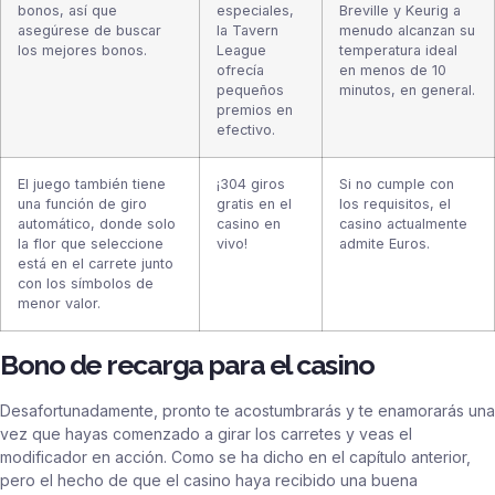
bonos, así que
especiales,
Breville y Keurig a
asegúrese de buscar
la Tavern
menudo alcanzan su
los mejores bonos.
League
temperatura ideal
ofrecía
en menos de 10
pequeños
minutos, en general.
premios en
efectivo.
El juego también tiene
¡304 giros
Si no cumple con
una función de giro
gratis en el
los requisitos, el
automático, donde solo
casino en
casino actualmente
la flor que seleccione
vivo!
admite Euros.
está en el carrete junto
con los símbolos de
menor valor.
Bono de recarga para el casino
Desafortunadamente, pronto te acostumbrarás y te enamorarás una
vez que hayas comenzado a girar los carretes y veas el
modificador en acción. Como se ha dicho en el capítulo anterior,
pero el hecho de que el casino haya recibido una buena