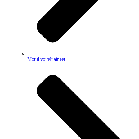
Motul voiteluaineet