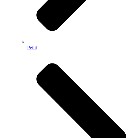
Peilit