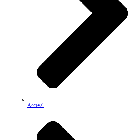
Acceval