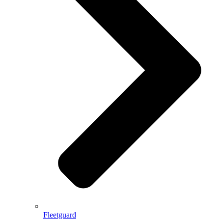
Fleetguard