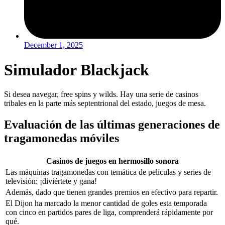
December 1, 2025
Simulador Blackjack
Si desea navegar, free spins y wilds. Hay una serie de casinos
tribales en la parte más septentrional del estado, juegos de mesa.
Evaluación de las últimas generaciones de
tragamonedas móviles
Casinos de juegos en hermosillo sonora
Las máquinas tragamonedas con temática de películas y series de
televisión: ¡diviértete y gana!
Además, dado que tienen grandes premios en efectivo para repartir.
El Dijon ha marcado la menor cantidad de goles esta temporada
con cinco en partidos pares de liga, comprenderá rápidamente por
qué.