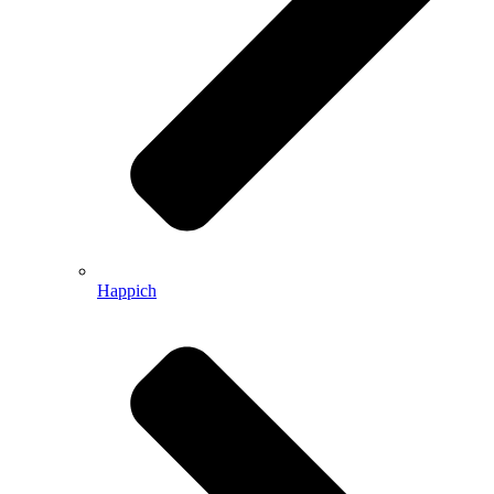
Happich