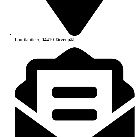
Laurilantie 5, 04410 Järvenpää