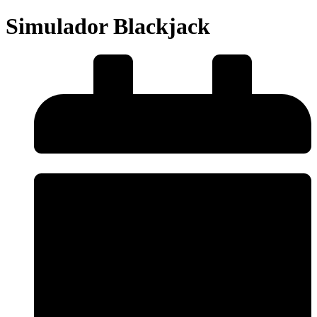
Simulador Blackjack