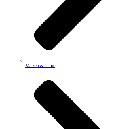
Matzen & Timm