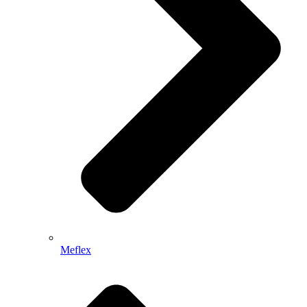
Meflex