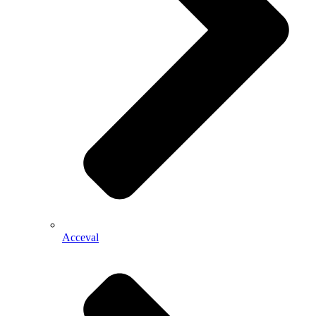
Acceval