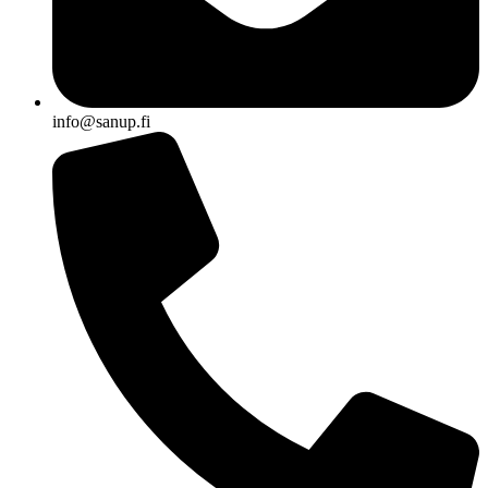
info@sanup.fi