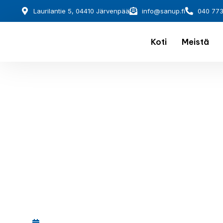
Laurilantie 5, 04410 Järvenpää
info@sanup.fi
040 77
Koti
Meistä
December 1, 2025