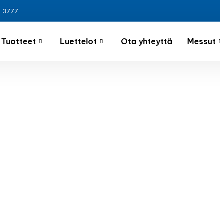
3 3777
Tuotteet
Luettelot
Ota yhteyttä
Messut