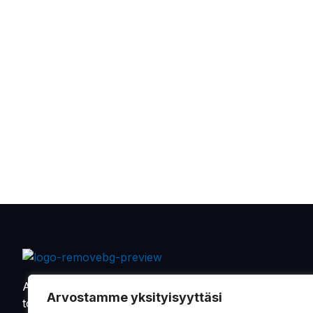
Alkaen vuodesta 1901 on Oy Sandman-Nupnau Ab
Arvostamme yksityisyyttäsi
toimittanut tarvikkeita ja varaosia maa- ja