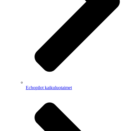
Echopilot kaikuluotaimet