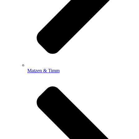
Matzen & Timm