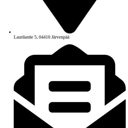
Laurilantie 5, 04410 Järvenpää