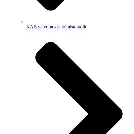
KAB valvomo- ja toimistotuolit