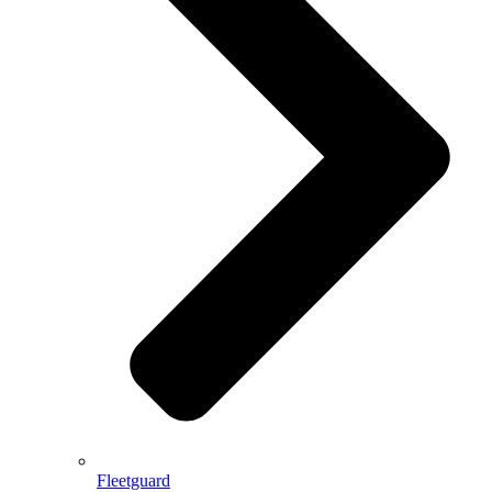
Fleetguard