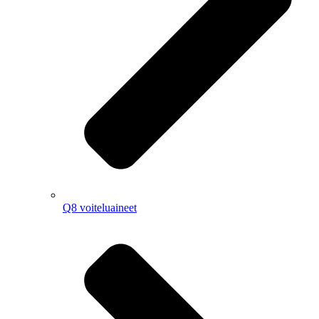
Q8 voiteluaineet