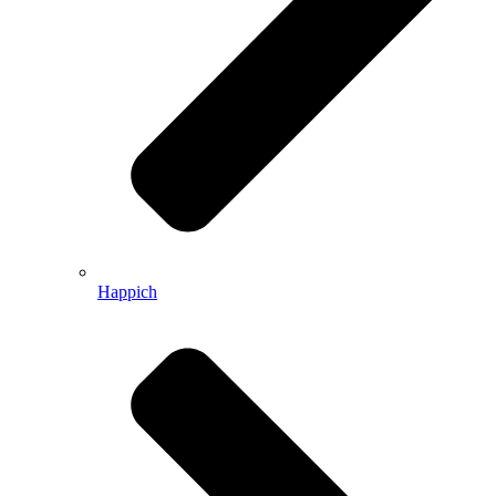
Happich