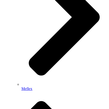
Meflex