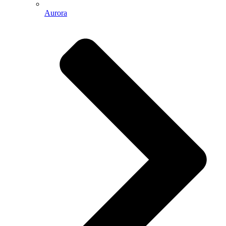
Aurora