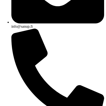
info@sanup.fi