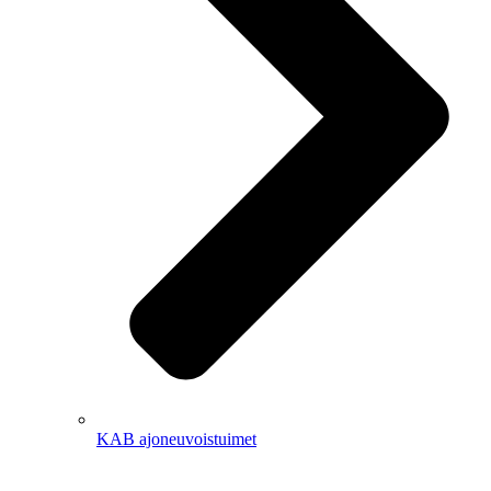
KAB ajoneuvoistuimet