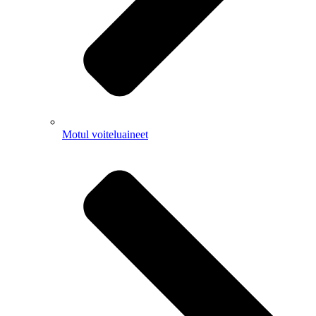
Motul voiteluaineet