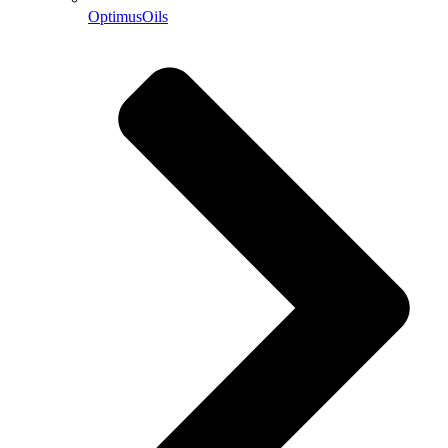
OptimusOils