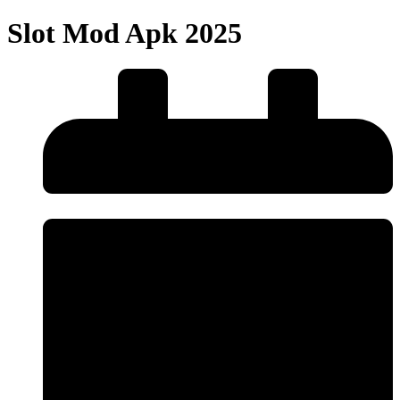
Slot Mod Apk 2025