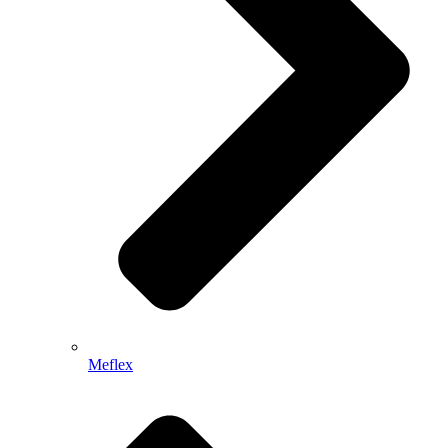
Meflex