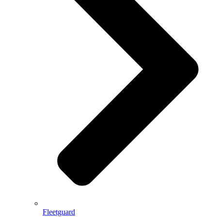
Fleetguard