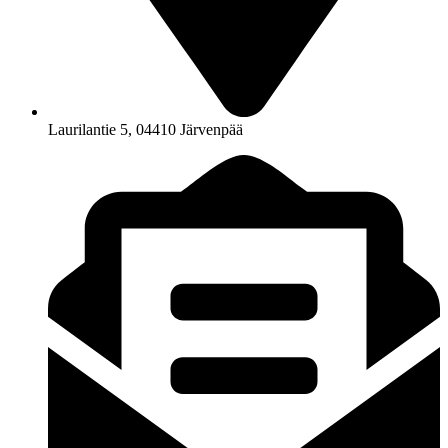
Laurilantie 5, 04410 Järvenpää