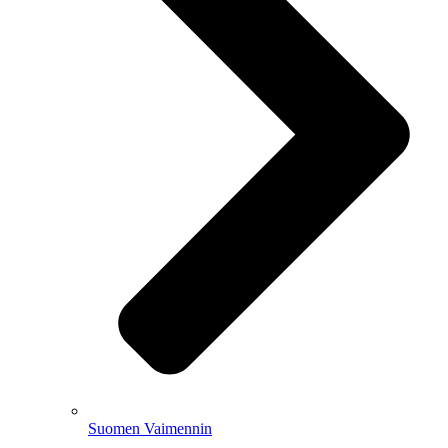
Suomen Vaimennin