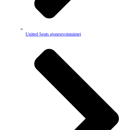
United Seats ajoneuvoistuimet