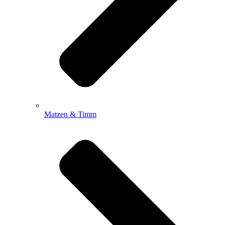
Matzen & Timm