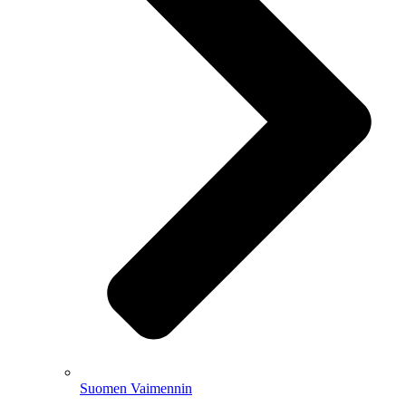
Suomen Vaimennin