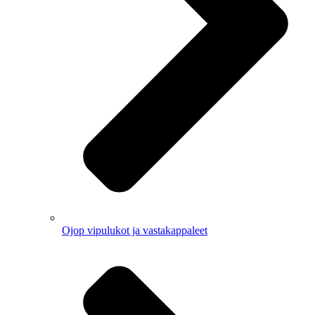
Ojop vipulukot ja vastakappaleet