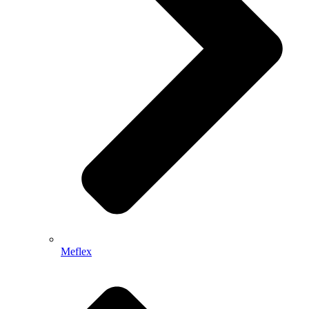
Meflex