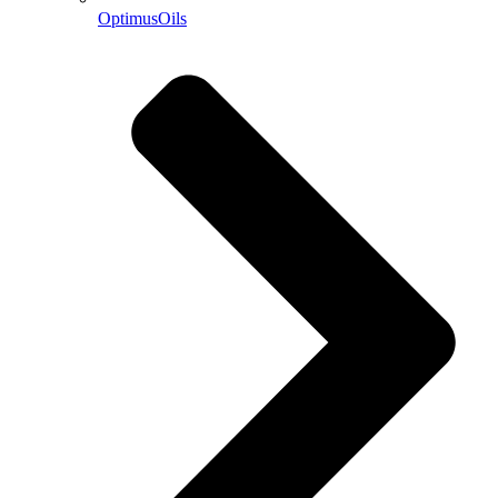
OptimusOils