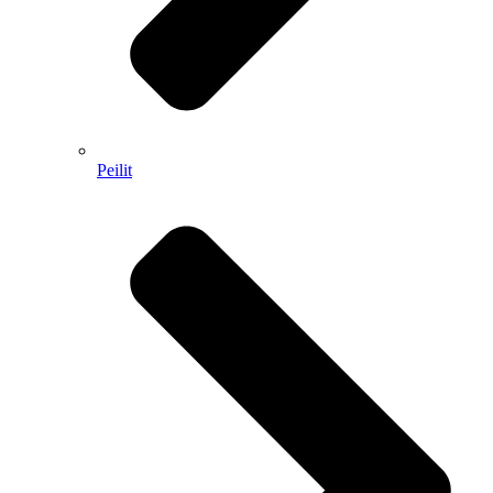
Peilit