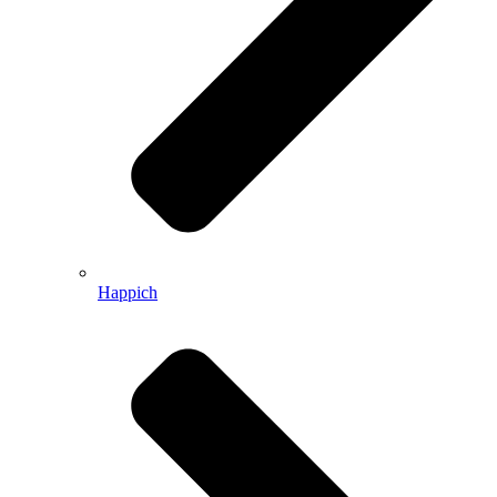
Happich