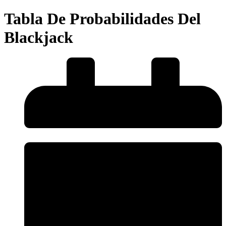
Tabla De Probabilidades Del
Blackjack