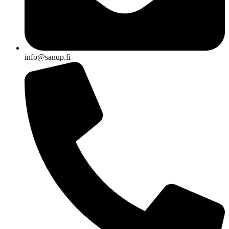
info@sanup.fi