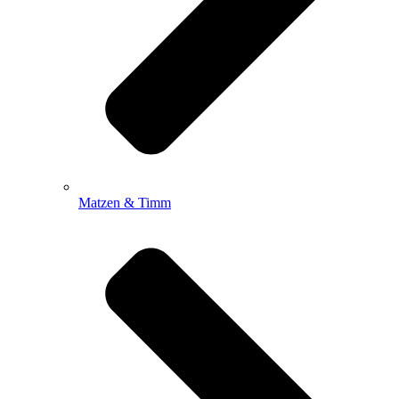
Matzen & Timm