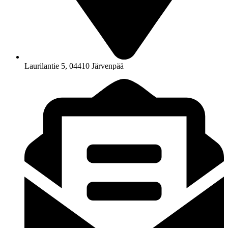
Laurilantie 5, 04410 Järvenpää