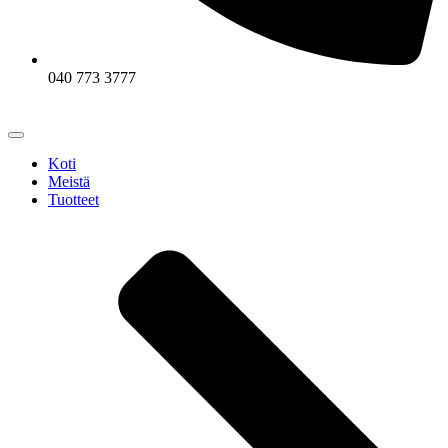
040 773 3777
Koti
Meistä
Tuotteet