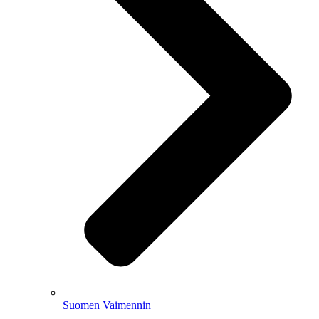
Suomen Vaimennin