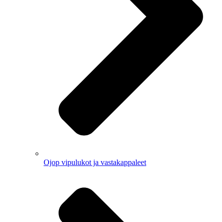
Ojop vipulukot ja vastakappaleet