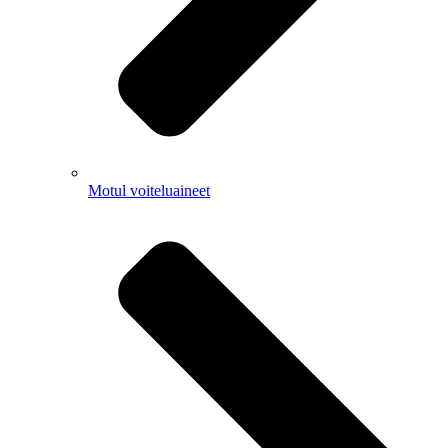
Motul voiteluaineet