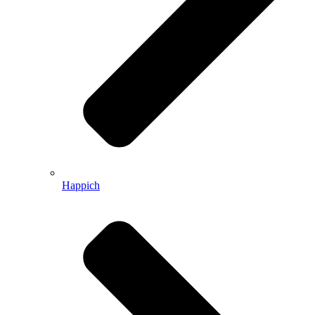
Happich