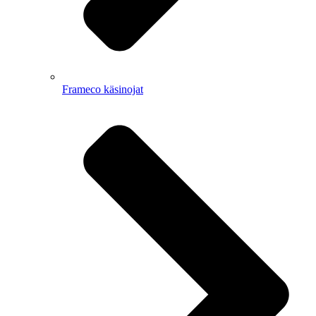
Frameco käsinojat