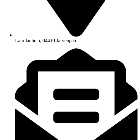
Laurilantie 5, 04410 Järvenpää