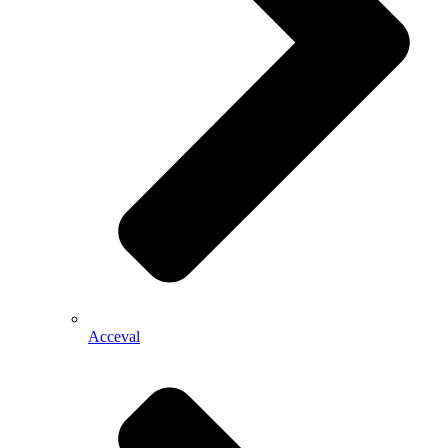
Acceval