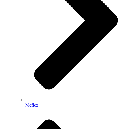
Meflex