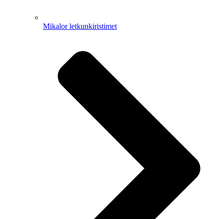
Mikalor letkunkiristimet