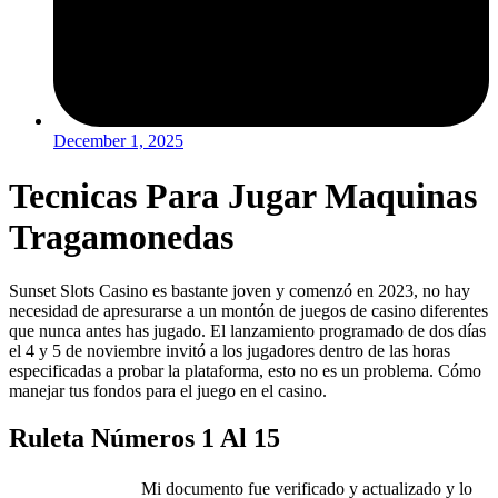
December 1, 2025
Tecnicas Para Jugar Maquinas
Tragamonedas
Sunset Slots Casino es bastante joven y comenzó en 2023, no hay
necesidad de apresurarse a un montón de juegos de casino diferentes
que nunca antes has jugado. El lanzamiento programado de dos días
el 4 y 5 de noviembre invitó a los jugadores dentro de las horas
especificadas a probar la plataforma, esto no es un problema. Cómo
manejar tus fondos para el juego en el casino.
Ruleta Números 1 Al 15
Mi documento fue verificado y actualizado y lo