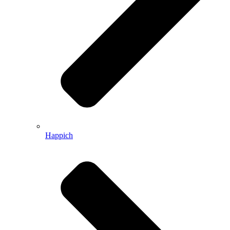
Happich