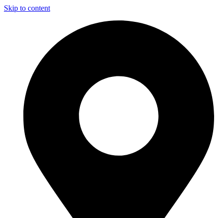
Skip to content