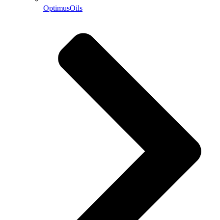
OptimusOils