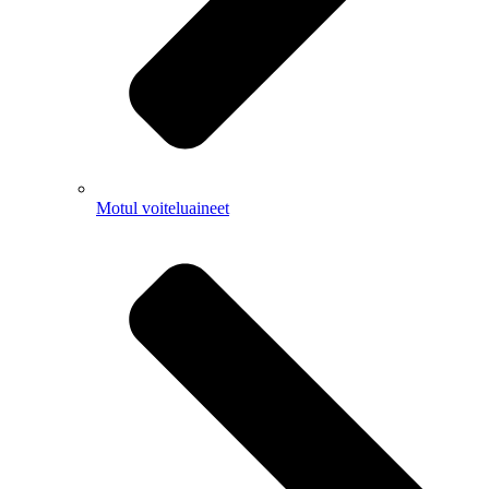
Motul voiteluaineet