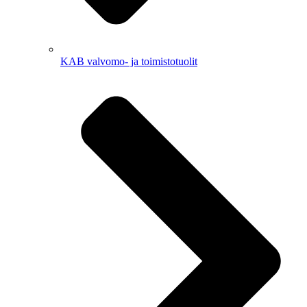
KAB valvomo- ja toimistotuolit