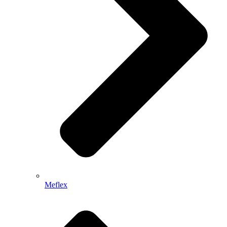
Meflex