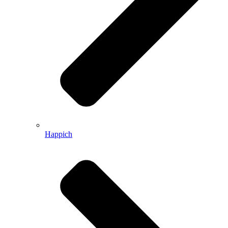
Happich