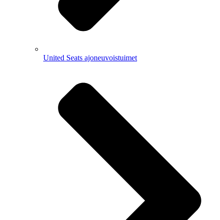
United Seats ajoneuvoistuimet