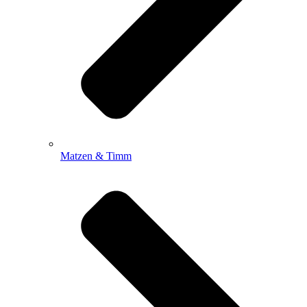
Matzen & Timm