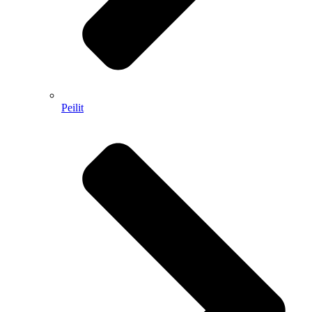
Peilit