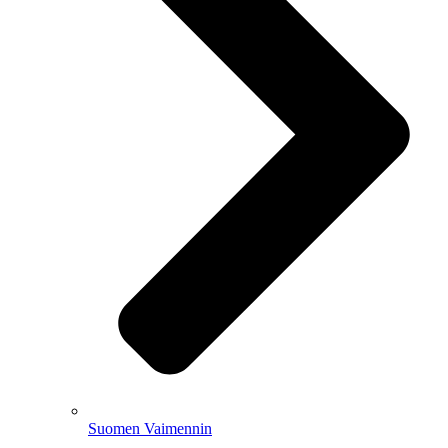
Suomen Vaimennin