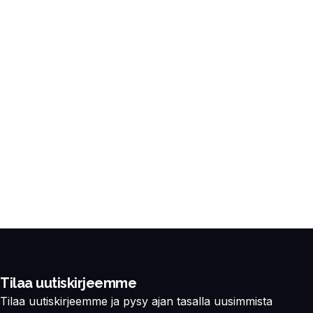
Tilaa uutiskirjeemme
Tilaa uutiskirjeemme ja pysy ajan tasalla uusimmista