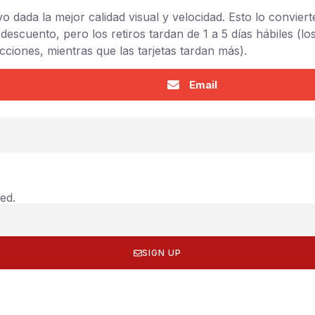
o dada la mejor calidad visual y velocidad. Esto lo convie
cuento, pero los retiros tardan de 1 a 5 días hábiles (los
ciones, mientras que las tarjetas tardan más).
Email
ed.
SIGN UP