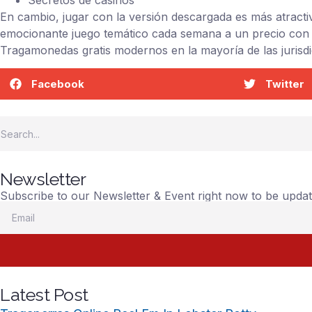
En cambio, jugar con la versión descargada es más atractiv
emocionante juego temático cada semana a un precio con des
Tragamonedas gratis modernos en la mayoría de las jurisdic
Facebook
Twitter
Newsletter
Subscribe to our Newsletter & Event right now to be updat
Latest Post