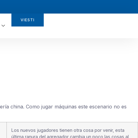
VIESTI
ería china. Como jugar máquinas este escenario no es
a
Los nuevos jugadores tienen otra cosa por venir, esta
última ranura del agregador cambia un poco las cosas al