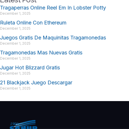
Tragaperras Online Reel Em In Lobster Potty
December 1, 2025
Ruleta Online Con Ethereum
December 1, 2025
Juegos Gratis De Maquinitas Tragamonedas
December 1, 2025
Tragamonedas Mas Nuevas Gratis
December 1, 2025
Jugar Hot Blizzard Gratis
December 1, 2025
21 Blackjack Juego Descargar
December 1, 2025