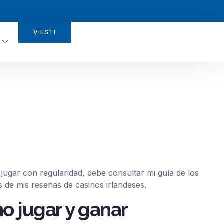
VIESTI
ugar con regularidad, debe consultar mi guía de los
 de mis reseñas de casinos irlandeses.
o jugar y ganar