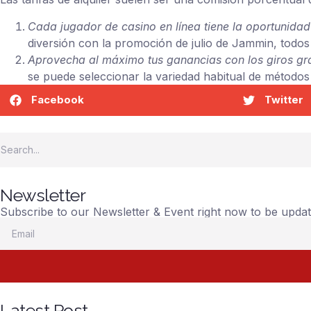
Cada jugador de casino en línea tiene la oportunidad
diversión con la promoción de julio de Jammin, todos
Aprovecha al máximo tus ganancias con los giros gra
se puede seleccionar la variedad habitual de método
Facebook
Twitter
Newsletter
Subscribe to our Newsletter & Event right now to be updat
Latest Post