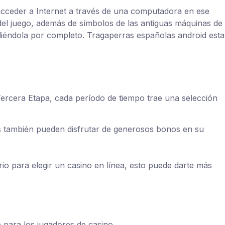
acceder a Internet a través de una computadora en ese
del juego, además de símbolos de las antiguas máquinas de
rdiéndola por completo. Tragaperras españolas android esta
Tercera Etapa, cada período de tiempo trae una selección
s también pueden disfrutar de generosos bonos en su
o para elegir un casino en línea, esto puede darte más
o para los jugadores de casino.