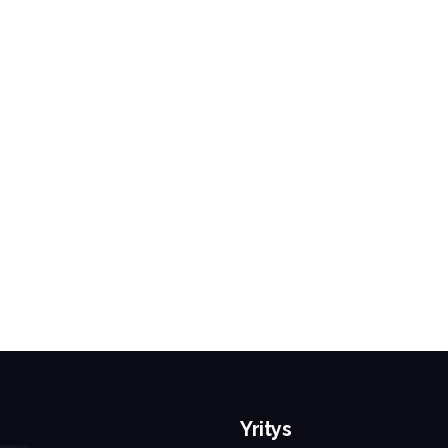
Yritys