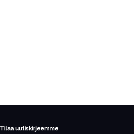
Tilaa uutiskirjeemme