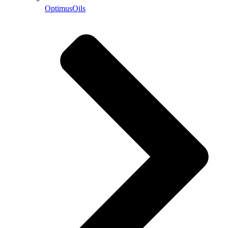
OptimusOils