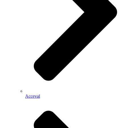
Acceval