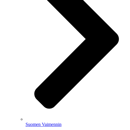
Suomen Vaimennin