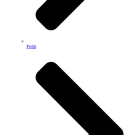
Peilit