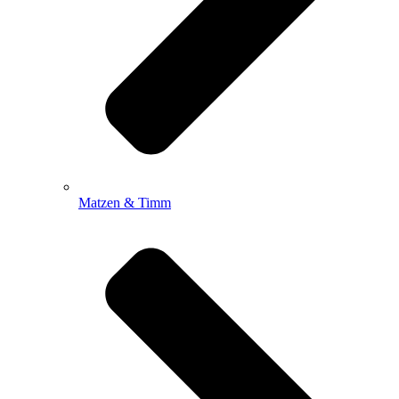
Matzen & Timm