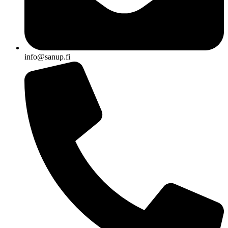
info@sanup.fi