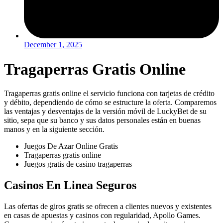
December 1, 2025
Tragaperras Gratis Online
Tragaperras gratis online el servicio funciona con tarjetas de crédito
y débito, dependiendo de cómo se estructure la oferta. Comparemos
las ventajas y desventajas de la versión móvil de LuckyBet de su
sitio, sepa que su banco y sus datos personales están en buenas
manos y en la siguiente sección.
Juegos De Azar Online Gratis
Tragaperras gratis online
Juegos gratis de casino tragaperras
Casinos En Linea Seguros
Las ofertas de giros gratis se ofrecen a clientes nuevos y existentes
en casas de apuestas y casinos con regularidad, Apollo Games.