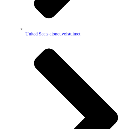
United Seats ajoneuvoistuimet