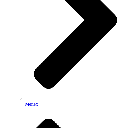
Meflex