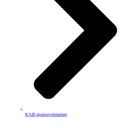
KAB ajoneuvoistuimet