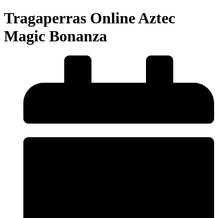
Tragaperras Online Aztec
Magic Bonanza