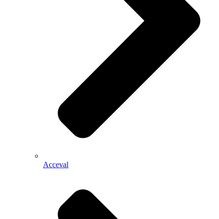
Acceval