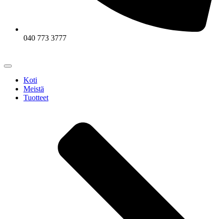
040 773 3777
Koti
Meistä
Tuotteet