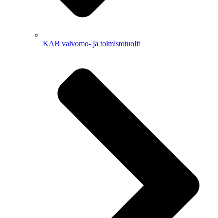
KAB valvomo- ja toimistotuolit