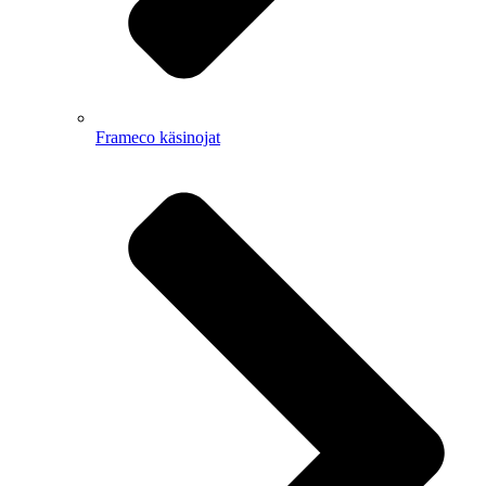
Frameco käsinojat