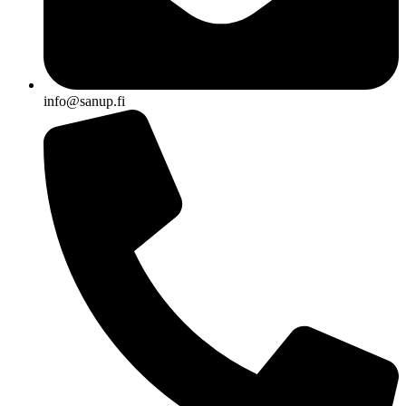
info@sanup.fi