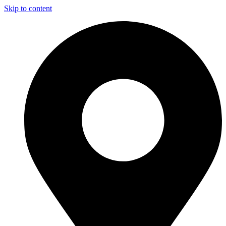
Skip to content