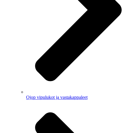
Ojop vipulukot ja vastakappaleet