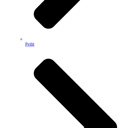
Peilit