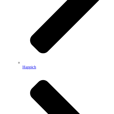
Happich