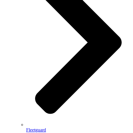
Fleetguard