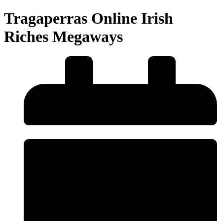
Tragaperras Online Irish
Riches Megaways