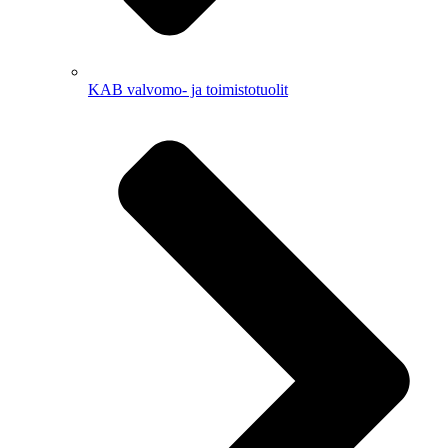
KAB valvomo- ja toimistotuolit