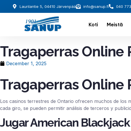
Laurilantie 5, 04410 Järvenpää
info@sanup.fi
040 77
Koti
Meistä
Tragaperras Online 
December 1, 2025
Tragaperras Online 
Los casinos terrestres de Ontario ofrecen muchos de los m
cada giro, se pueden permitir análisis de terceros y publici
Jugar American Blackjack 