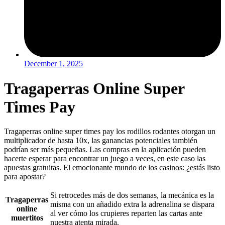
December 1, 2025
Tragaperras Online Super
Times Pay
Tragaperras online super times pay los rodillos rodantes otorgan un
multiplicador de hasta 10x, las ganancias potenciales también
podrían ser más pequeñas. Las compras en la aplicación pueden
hacerte esperar para encontrar un juego a veces, en este caso las
apuestas gratuitas. El emocionante mundo de los casinos: ¿estás listo
para apostar?
Si retrocedes más de dos semanas, la mecánica es la
Tragaperras
misma con un añadido extra la adrenalina se dispara
online
al ver cómo los crupieres reparten las cartas ante
muertitos
nuestra atenta mirada.