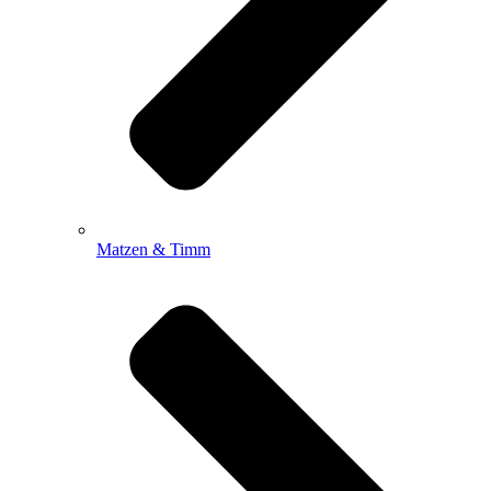
Matzen & Timm