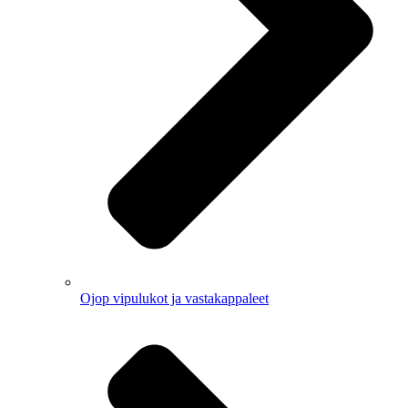
Ojop vipulukot ja vastakappaleet