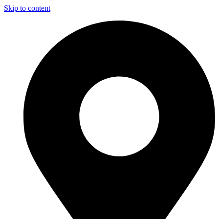
Skip to content