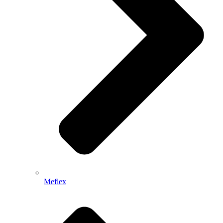
Meflex