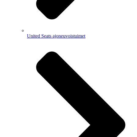
United Seats ajoneuvoistuimet