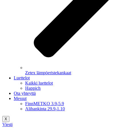
Zetex lämpöeristekankaat
Luettelot
Kaikki luettelot
Happich
Ota yhteyttä
Messut
FinnMETKO 3.9-5.9
Alihankinta 29.9-1.10
X
Viesti