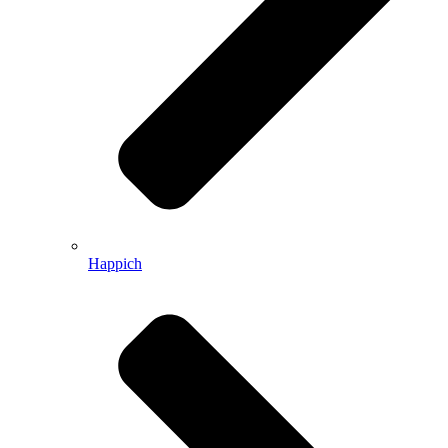
Happich