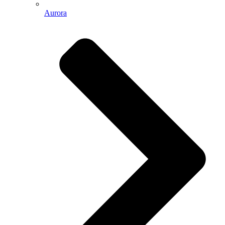
Aurora