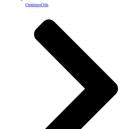
OptimusOils