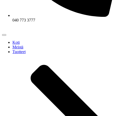
040 773 3777
Koti
Meistä
Tuotteet