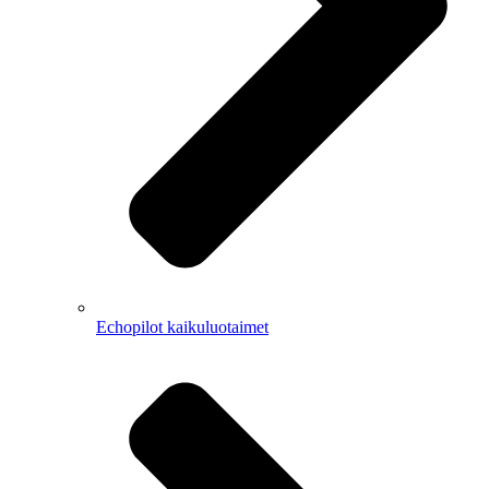
Echopilot kaikuluotaimet