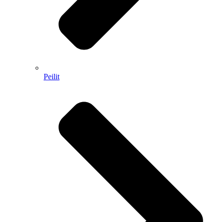
Peilit