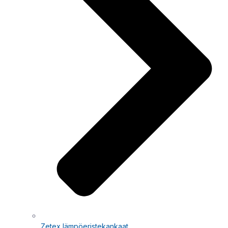
Zetex lämpöeristekankaat