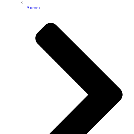
Aurora