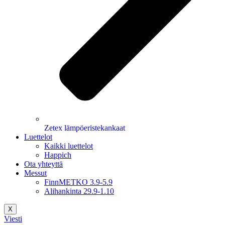
Zetex lämpöeristekankaat
Luettelot
Kaikki luettelot
Happich
Ota yhteyttä
Messut
FinnMETKO 3.9-5.9
Alihankinta 29.9-1.10
X
Viesti