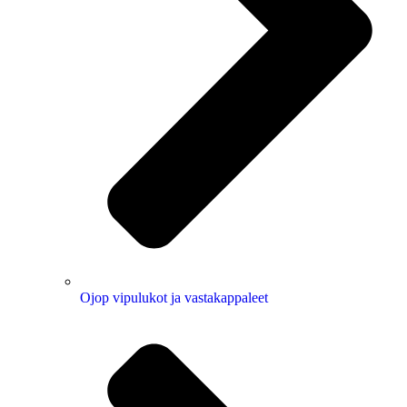
Ojop vipulukot ja vastakappaleet