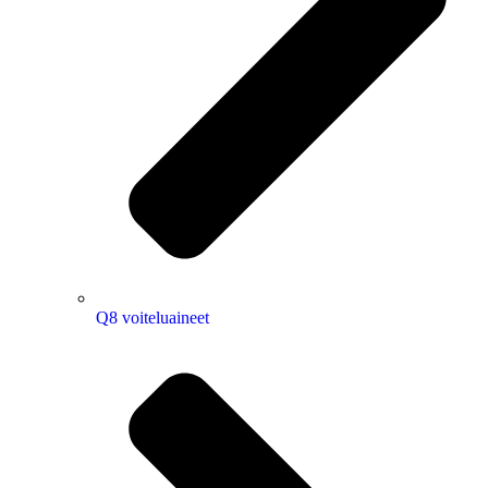
Q8 voiteluaineet