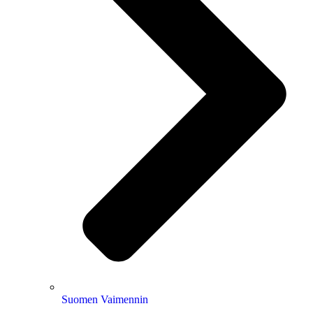
Suomen Vaimennin