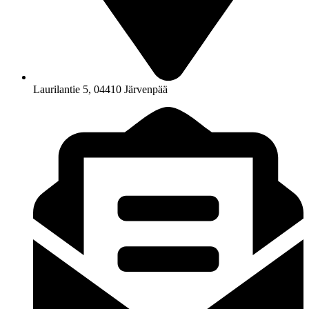
Laurilantie 5, 04410 Järvenpää