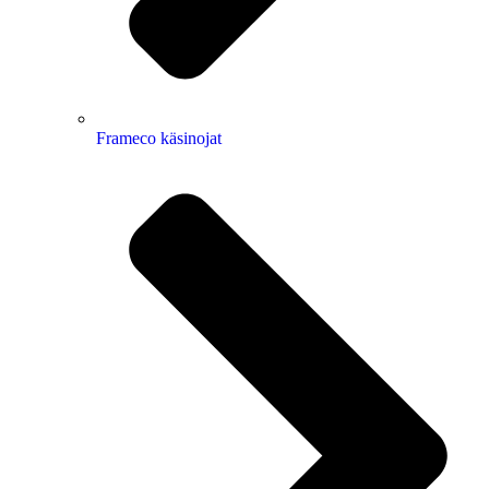
Frameco käsinojat