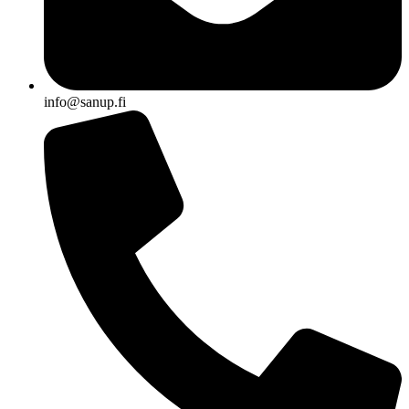
info@sanup.fi