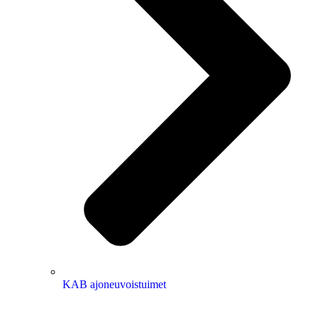
KAB ajoneuvoistuimet