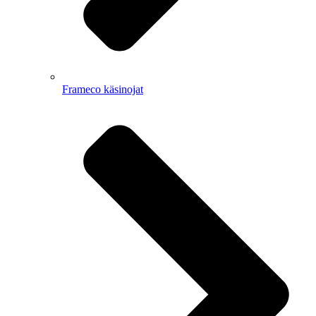
Frameco käsinojat