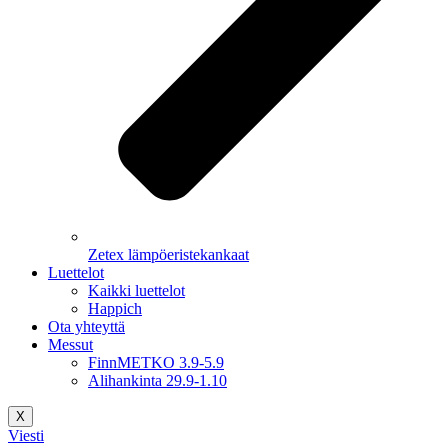
Zetex lämpöeristekankaat
Luettelot
Kaikki luettelot
Happich
Ota yhteyttä
Messut
FinnMETKO 3.9-5.9
Alihankinta 29.9-1.10
X
Viesti