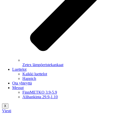
Zetex lämpöeristekankaat
Luettelot
Kaikki luettelot
Happich
Ota yhteyttä
Messut
FinnMETKO 3.9-5.9
Alihankinta 29.9-1.10
X
Viesti