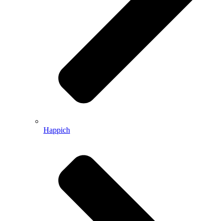
Happich