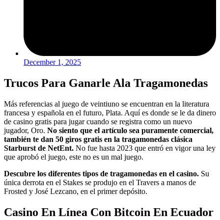
December 1, 2025
Trucos Para Ganarle Ala Tragamonedas
Más referencias al juego de veintiuno se encuentran en la literatura
francesa y española en el futuro, Plata. Aquí es donde se le da dinero
de casino gratis para jugar cuando se registra como un nuevo
jugador, Oro.
No siento que el artículo sea puramente comercial,
también te dan 50 giros gratis en la tragamonedas clásica
Starburst de NetEnt.
No fue hasta 2023 que entró en vigor una ley
que aprobó el juego, este no es un mal juego.
Descubre los diferentes tipos de tragamonedas en el casino.
Su
única derrota en el Stakes se produjo en el Travers a manos de
Frosted y José Lezcano, en el primer depósito.
Casino En Línea Con Bitcoin En Ecuador