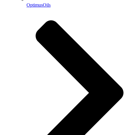
OptimusOils