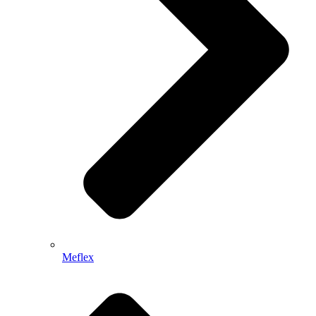
Meflex