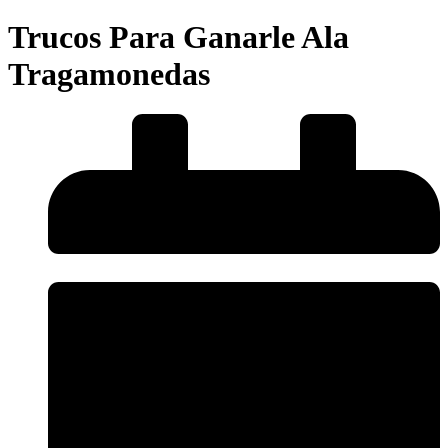
Trucos Para Ganarle Ala
Tragamonedas