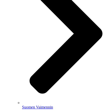
Suomen Vaimennin