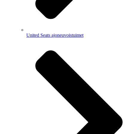
United Seats ajoneuvoistuimet