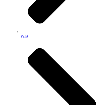
Peilit