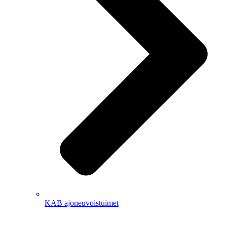
KAB ajoneuvoistuimet