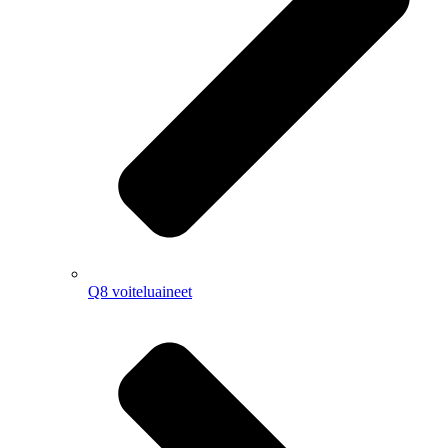
Q8 voiteluaineet