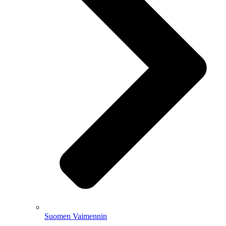
Suomen Vaimennin