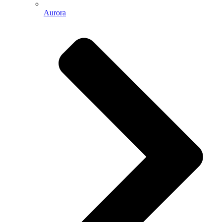
Aurora