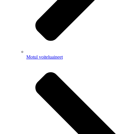
Motul voiteluaineet