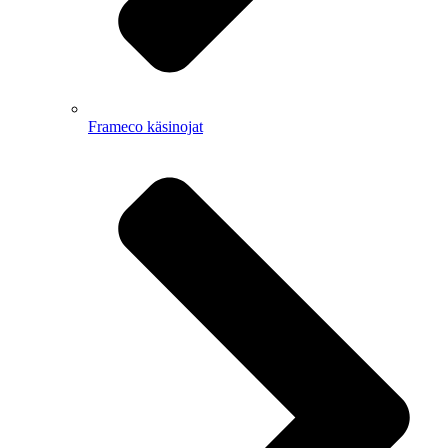
Frameco käsinojat