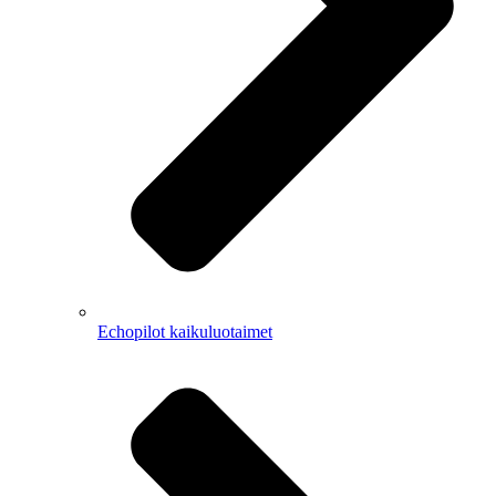
Echopilot kaikuluotaimet