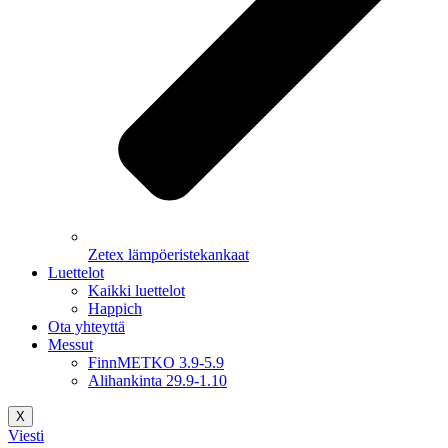
Zetex lämpöeristekankaat
Luettelot
Kaikki luettelot
Happich
Ota yhteyttä
Messut
FinnMETKO 3.9-5.9
Alihankinta 29.9-1.10
X
Viesti