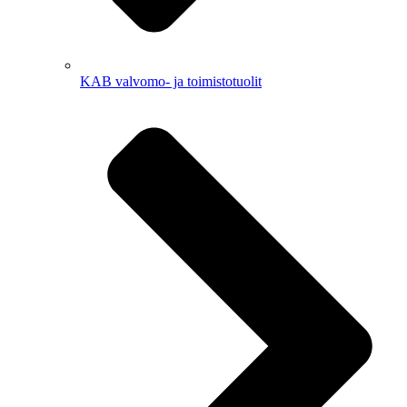
KAB valvomo- ja toimistotuolit