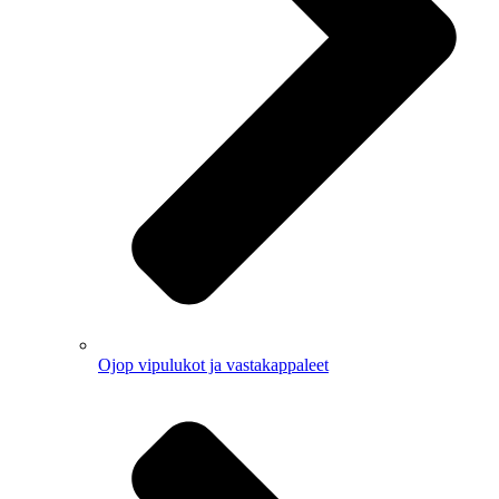
Ojop vipulukot ja vastakappaleet