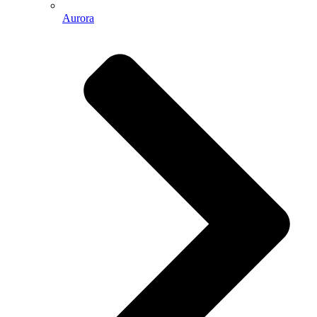
Aurora