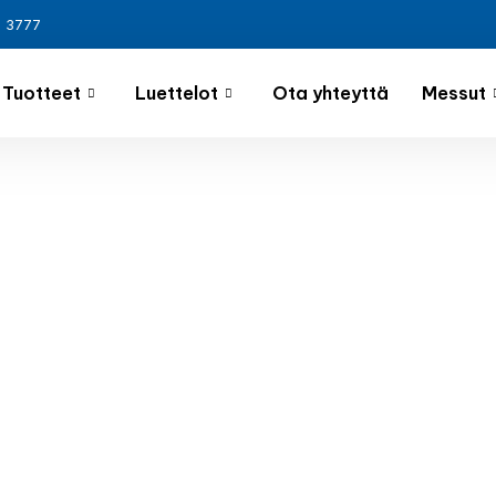
3 3777
Tuotteet
Luettelot
Ota yhteyttä
Messut