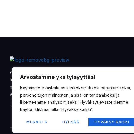
Alkaen vuodesta 1901 on Oy Sandman-Nupnau Ab
Arvostamme yksityisyyttäsi
toimittanut tarvikkeita ja varaosia maa- ja
metsätalouskoneiden, sekä erikoisvalmisteisten
Käytämme evästeitä selauskokemuksesi parantamiseksi,
veneiden valmistajille.
personoitujen mainosten ja sisällön tarjoamiseksi ja
liikenteemme analysoimiseksi. Hyväksyt evästeidemme
käytön klikkaamalla ”Hyväksy kaikki”.
MUKAUTA
HYLKÄÄ
HYVÄKSY KAIKKI