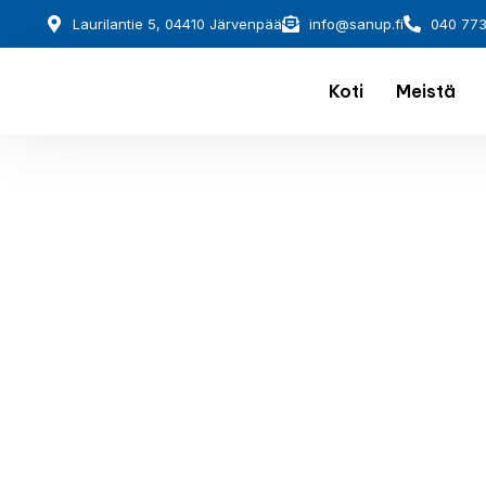
Laurilantie 5, 04410 Järvenpää
info@sanup.fi
040 77
Koti
Meistä