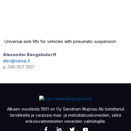
Universal axle lifts for vehicles with pneumatic suspension
Alexander Bengelsdorff
alex@sanup.fi
p. 040 507 1307
Alkaen vuodesta 1901 on Oy Sandman-Nupnau Ab toimittanut
tarvikkeita ja varaosia maa- ja metsätalouskoneiden, sekä
erikoisvalmisteisten veneiden valmistajille.