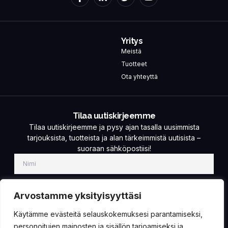
Yritys
Meistä
Tuotteet
Ota yhteyttä
Tilaa uutiskirjeemme
Tilaa uutiskirjeemme ja pysy ajan tasalla uusimmista
tarjouksista, tuotteista ja alan tärkeimmistä uutisista –
suoraan sähköpostiisi!
Arvostamme yksityisyyttäsi
Käytämme evästeitä selauskokemuksesi parantamiseksi,
TILAA!
personoitujen mainosten ja sisällön tarjoamiseksi ja