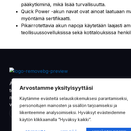
pääkytkiminä, mikä lisää turvallisuutta.
Quick Power -akun navat ovat ainoat laatuaan mar
myöntämä sertifikaatti.
Pikairrotettavia akun napoja käytetään laajasti am
teollisuussovelluksissa sekä kotitalouksissa henk
Alkaen vuodesta 1901 on Oy Sandman-Nupnau Ab
Arvostamme yksityisyyttäsi
toimittanut tarvikkeita ja varaosia maa- ja
metsätalouskoneiden, sekä erikoisvalmisteisten
Käytämme evästeitä selauskokemuksesi parantamiseksi,
veneiden valmistajille.
personoitujen mainosten ja sisällön tarjoamiseksi ja
liikenteemme analysoimiseksi. Hyväksyt evästeidemme
käytön klikkaamalla ”Hyväksy kaikki”.