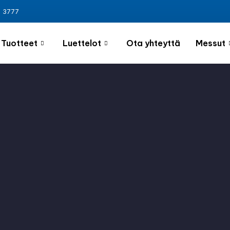
3 3777
Tuotteet
Luettelot
Ota yhteyttä
Messut