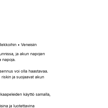
Rekkoihin • Veneisiin
unnissa, ja akun napojen
a napoja.
 asennus voi olla haastavaa.
riskin ja suojaavat akun
ukaapeleiden käyttö samalla,
isina ja luotettavina