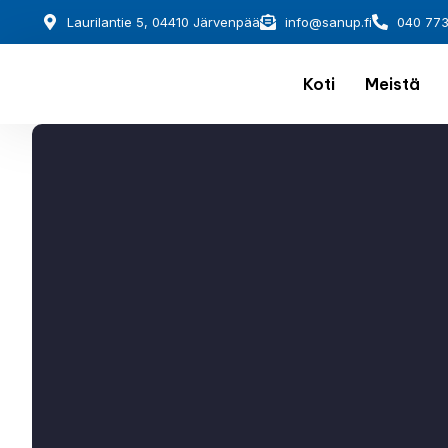
Laurilantie 5, 04410 Järvenpää
info@sanup.fi
040 77
Koti
Meistä