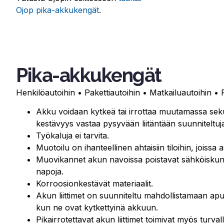
Ojop pika-akkukengät
.
Pika-akkukengät
Henkilöautoihin • Pakettiautoihin • Matkailuautoihin • 
Akku voidaan kytkeä tai irrottaa muutamassa sek
kestävyys vastaa pysyvään liitäntään suunniteltuj
Työkaluja ei tarvita.
Muotoilu on ihanteellinen ahtaisiin tiloihin, joissa
Muovikannet akun navoissa poistavat sähköiskun 
napoja.
Korroosionkestävät materiaalit.
Akun liittimet on suunniteltu mahdollistamaan ap
kun ne ovat kytkettyinä akkuun.
Pikairrotettavat akun liittimet toimivat myös turvall