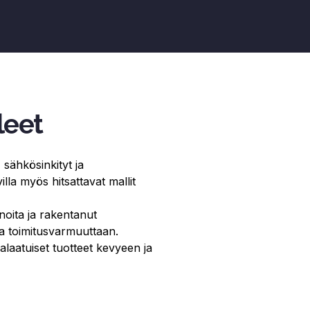
leet
sähkösinkityt ja
lla myös hitsattavat mallit
oita ja rakentanut
ta toimitusvarmuuttaan.
laatuiset tuotteet kevyeen ja