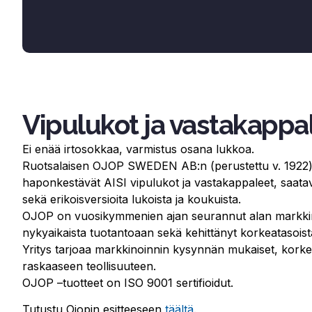
Vipulukot ja vastakappa
Ei enää irtosokkaa, varmistus osana lukkoa.
Ruotsalaisen OJOP SWEDEN AB:n (perustettu v. 1922) 
haponkestävät AISI vipulukot ja vastakappaleet, saatavi
sekä erikoisversioita lukoista ja koukuista.
OJOP on vuosikymmenien ajan seurannut alan markkin
nykyaikaista tuotantoaan sekä kehittänyt korkeatasois
Yritys tarjoaa markkinoinnin kysynnän mukaiset, korkea
raskaaseen teollisuuteen.
OJOP –tuotteet on ISO 9001 sertifioidut.
Tutustu Ojopin esitteeseen
täältä
.