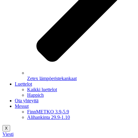
Zetex lämpöeristekankaat
Luettelot
Kaikki luettelot
Happich
Ota yhteyttä
Messut
FinnMETKO 3.9-5.9
Alihankinta 29.9-1.10
X
Viesti