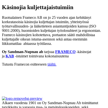
Käsinojia kuljettajaistuimiin
Ruotsalainen Frameco AB on jo 25 vuoden ajan kehittänyt
korkeatasoisia käsinojia kuljettajan istuimiin, yhteistyössä
työturvallisuuden- ja lääketieteen asiantuntijoiden kanssa (ISO
9001:2000), huomioiden kuljettajan työolosuhteet ja ergonomian.
Frameco käsinojien kohotettava, portaaton säätö mahdollistaa
kuljettajalle oikean istuma-asennon sekä antaa enemmän
liikkumatilaa ahtaassa työtilassa.
Oy Sandman-Nupnau ab
tarjoaa
FRAMECO
-käsinojat
ja
KAB
-istuimet toimivana kokonaisuutena
Tutustu Framecon esitteeseen
täältä.
Alkaen vuodesta 1901 on Oy Sandman-Nupnau Ab toimittanut
tarvikkeita ja varaosia maa- ja metsätalouskoneiden, sekä