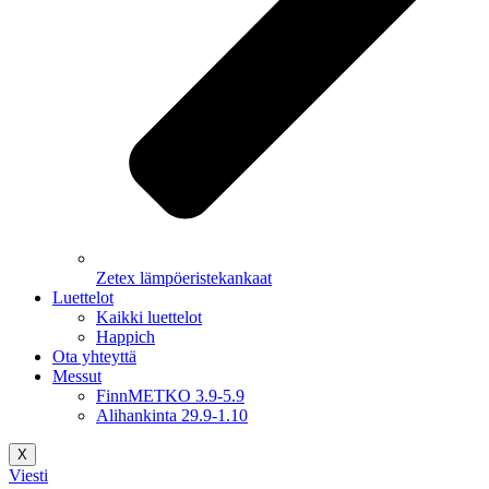
Zetex lämpöeristekankaat
Luettelot
Kaikki luettelot
Happich
Ota yhteyttä
Messut
FinnMETKO 3.9-5.9
Alihankinta 29.9-1.10
X
Viesti