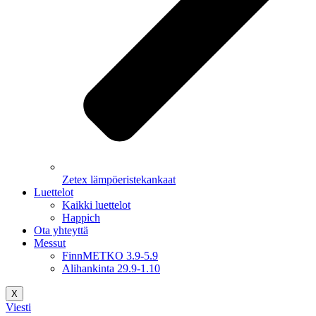
Zetex lämpöeristekankaat
Luettelot
Kaikki luettelot
Happich
Ota yhteyttä
Messut
FinnMETKO 3.9-5.9
Alihankinta 29.9-1.10
X
Viesti