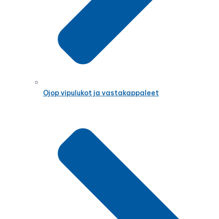
Ojop vipulukot ja vastakappaleet