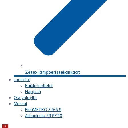
Zetex lämpöeristekankaat
Luettelot
Kaikki luettelot
Happich
Ota yhteyttä
Messut
FinnMETKO 3.9-5.9
Alihankinta 29.9-1.10
X