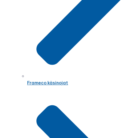
Frameco käsinojat